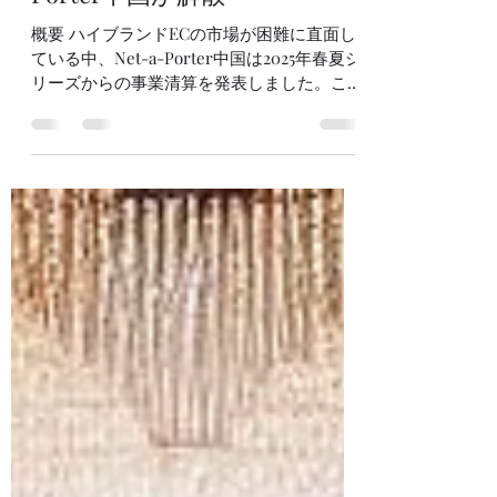
2024年6月18日
読了時間: 3分
ハイブランドECのNet-a-
Porter中国が解散
概要 ハイブランドECの市場が困難に直面し
ている中、Net-a-Porter中国は2025年春夏シ
リーズからの事業清算を発表しました。これ
に続いて、他の多くのハイブランドECプラ
ットフォームも経営難に直面しています。し
かし、中国市場のハイブランド消費は今後も
増加する見込みで...