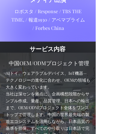
ロボスタ / Response / TBS THE
TIME, / 報道1930 / アベマプライム
/ Forbes China
サービス内容
中国OEM/ODMプロジェクト管理
AIトイ、ウェアラブルデバイス、IoT機器—
テクノロジーの進化に合わせ、OEMの領域も
大きく変わっています。
当社は深センを拠点に、企画構想段階からサ
ンプル作成、量産、品質管理、日本への輸出
まで、OEM/ODMプロジェクト全体をワンス
トップで管理します。中国の世界最先端の製
造エコシステムを活用しながら、日本品質の
基準を担保。すべてのやり取りは日本語で完