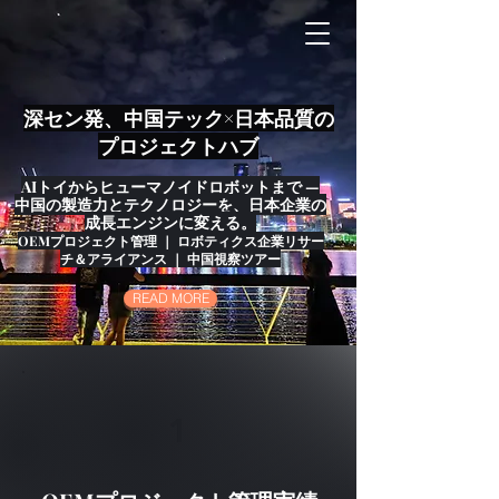
深セン発、中国テック×日本品質の
プロジェクトハブ
AIトイからヒューマノイドロボットまで —
中国の製造力とテクノロジーを、日本企業の
成長エンジンに変える。
OEMプロジェクト管理 ｜ ロボティクス企業リサー
チ＆アライアンス ｜ 中国視察ツアー
READ MORE
1