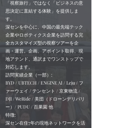
「視察旅行」ではなく「ビジネスの意
思決定に直結する体験」を提供しま
す。
深センを中心に、中国の最先端テック
企業やロボティクス企業を訪問する完
全カスタマイズ型の視察ツアーを企
画・運営。企画、アポイント取得、現
地アテンド、通訳までワンストップで
対応します。
訪問実績企業（一部）:
BYD / UBTECH / ENGINE AI / Leju / フ
ァーウェイ / テンセント / 京東物流 /
DJI / WeRide / 美団（ドローンデリバリ
ー）/ PUDU / 百果園 他
特徴:
深セン在住7年の現地ネットワークを活