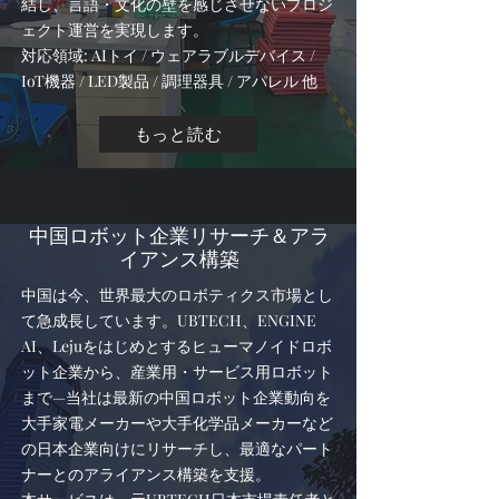
結し、言語・文化の壁を感じさせないプロジ
ェクト運営を実現します。
対応領域: AIトイ / ウェアラブルデバイス /
IoT機器 / LED製品 / 調理器具 / アパレル 他
もっと読む
中国ロボット企業リサーチ＆アラ
イアンス構築
中国は今、世界最大のロボティクス市場とし
て急成長しています。UBTECH、ENGINE
AI、Lejuをはじめとするヒューマノイドロボ
ット企業から、産業用・サービス用ロボット
まで—当社は最新の中国ロボット企業動向を
大手家電メーカーや大手化学品メーカーなど
の日本企業向けにリサーチし、最適なパート
ナーとのアライアンス構築を支援。