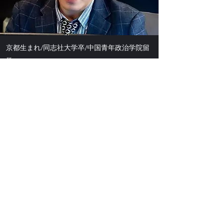
京都生まれ/同志社大学卒/中国青年政治学院留
学
学生時代に1年間北京留学を経験し、中国の巨大
な経済規模を目の当たりし将来中国で事業をす
ると決意。
ベトナム3年間HR企業勤務（Webマーケティン
グ責任者＆法人営業）、
東京での個人事業主を経て、2019年より深セン
へ移住。
2020年中日合資企業深圳市物银科技有限公司を
共同創業
2023年吉川國際貿易諮詢有限公司設立
2024年ワイズイノベーション株式会社設立
X(旧Twitter)フォロワー数約4万人