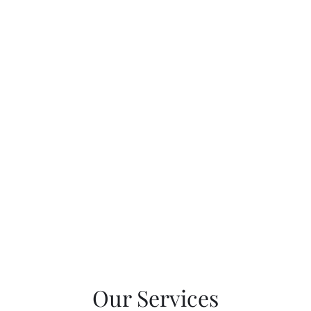
Yoshikawa Internationa
Trading Co., Ltd.
TOP
ABOUT
SERVICE
BLOG
CONTAC
Our Services