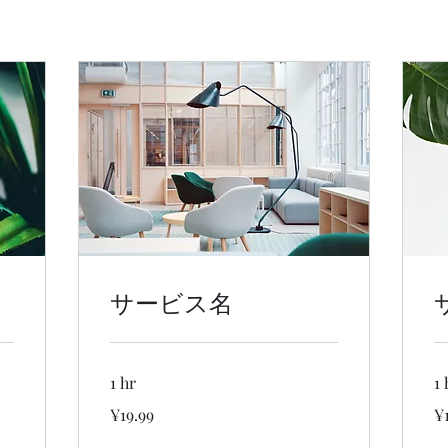
サービス名
1 hr
1 
19.99
19
¥19.99
¥
Japanese
Ja
yen
ye