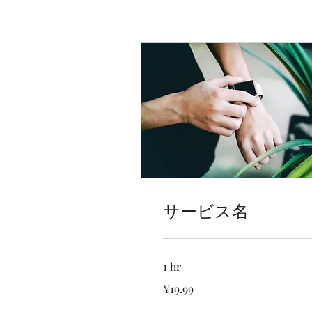
サービス名
1 hr
19.99
¥19.99
Japanese
yen