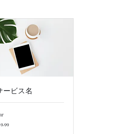
サービス名
hr
.99
19.99
panese
n