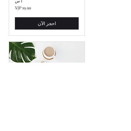
1 س
19.99
ين
ياباني
احجز الآن
サービス名
1 س
19.99
ين
ياباني